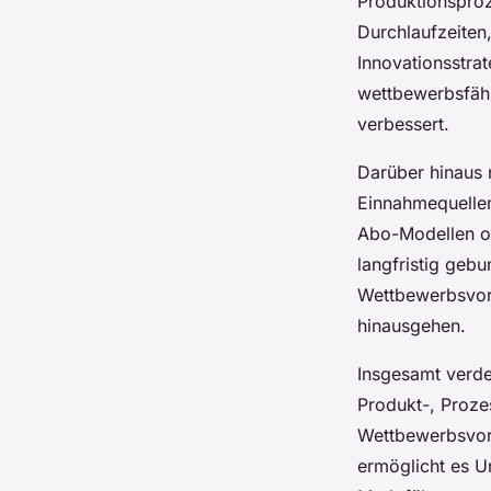
Produktionsproz
Durchlaufzeiten,
Innovationsstra
wettbewerbsfähi
verbessert.
Darüber hinaus 
Einnahmequellen
Abo-Modellen od
langfristig geb
Wettbewerbsvort
hinausgehen.
Insgesamt verdeu
Produkt-, Proze
Wettbewerbsvort
ermöglicht es U