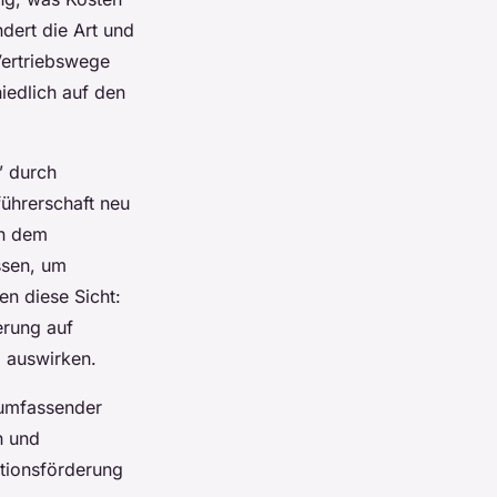
dert die Art und
Vertriebswege
iedlich auf den
” durch
führerschaft neu
in dem
ssen, um
n diese Sicht:
erung auf
b auswirken.
 umfassender
n und
ationsförderung