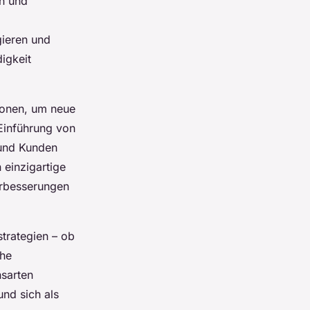
en und
gieren und
igkeit
ionen, um neue
 Einführung von
 und Kunden
 einzigartige
erbesserungen
strategien – ob
che
nsarten
nd sich als