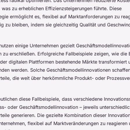
ess radikal optimierten. Das Unternehmen reduzierte Kost
 was zu erheblichen Effizienzsteigerungen führte. Diese
tegie ermöglicht es, flexibel auf Marktanforderungen zu rea
g zu bleiben, indem sie gleichzeitig Qualität und Geschwind
nutzen einige Unternehmen gezielt Geschäftsmodellinnovat
 zu erschließen. Erfolgreiche Fallbeispiele zeigen, wie die
er digitalen Plattformen bestehende Märkte transformiert
unden werden. Solche Geschäftsmodellinnovationen schaffen
eile, die weit über herkömmliche Produkt- oder Prozessv
tlichen diese Fallbeispiele, dass verschiedene Innovations
ss- oder Geschäftsmodellinnovation – jeweils unterschiedli
eile generieren. Die gezielte Kombination dieser Innovatio
nternehmen, flexibel auf Marktveränderungen zu reagieren u