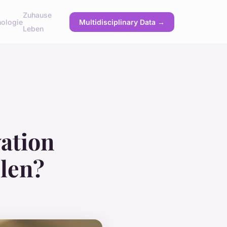
Zuhause
ologie
Multidisciplinary Data →
Leben
ation
elen?