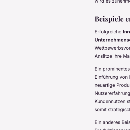
wird es zunehm
Beispiele e
Erfolgreiche
Inn
Unternehmense
Wettbewerbsvort
Ansätze ihre Ma
Ein prominentes
Einführung von 
neuartige Produ
Nutzererfahrung
Kundennutzen st
somit strategisc
Ein anderes Bei