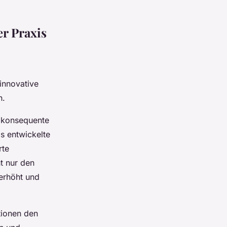
er Praxis
innovative
n.
e konsequente
s entwickelte
rte
t nur den
erhöht und
tionen den