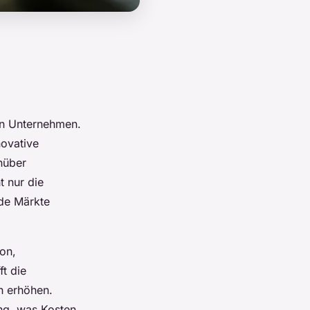
n Unternehmen.
novative
nüber
t nur die
nde Märkte
on,
t die
n erhöhen.
ung, was Kosten