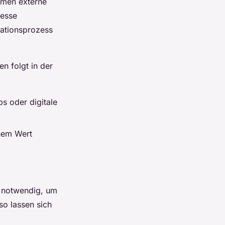
ehmen externe
zesse
vationsprozess
n folgt in der
s oder digitale
chem Wert
t notwendig, um
so lassen sich