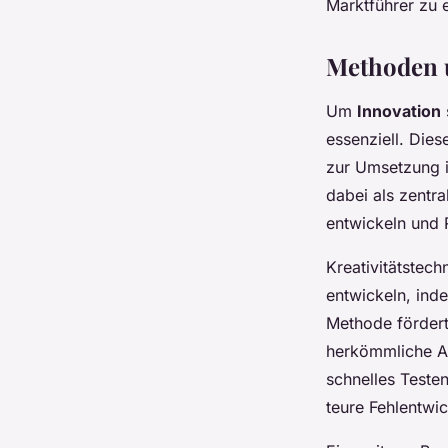
Marktführer zu e
Methoden u
Um
Innovation
essenziell. Die
zur Umsetzung i
dabei als zentra
entwickeln und 
Kreativitätstec
entwickeln, inde
Methode fördert 
herkömmliche An
schnelles Teste
teure Fehlentwi