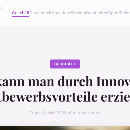
 /
Geschäft
Gesundheit
Haustiere
Kochen
Nachrichten
Sport
Techn
GESCHÄFT
kann man durch Innov
bewerbsvorteile erzi
Ethan
•
8. Mai 2025
•
6 min de lecture