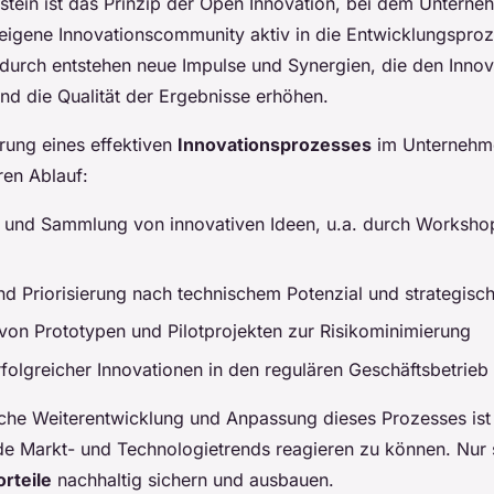
ustein ist das Prinzip der Open Innovation, bei dem Untern
 eigene Innovationscommunity aktiv in die Entwicklungspro
durch entstehen neue Impulse und Synergien, die den Inno
nd die Qualität der Ergebnisse erhöhen.
rung eines effektiven
Innovationsprozesses
im Unternehme
ren Ablauf:
on und Sammlung von innovativen Ideen, u.a. durch Workshop
d Priorisierung nach technischem Potenzial und strategis
von Prototypen und Pilotprojekten zur Risikominimierung
rfolgreicher Innovationen in den regulären Geschäftsbetrieb
liche Weiterentwicklung und Anpassung dieses Prozesses is
de Markt- und Technologietrends reagieren zu können. Nur 
rteile
nachhaltig sichern und ausbauen.