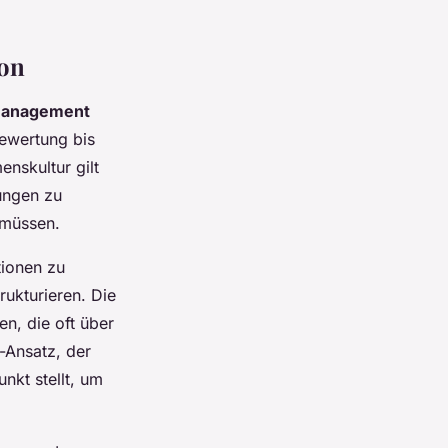
ion
management
Bewertung bis
nskultur gilt
sungen zu
 müssen.
tionen zu
rukturieren. Die
en, die oft über
-Ansatz, der
nkt stellt, um