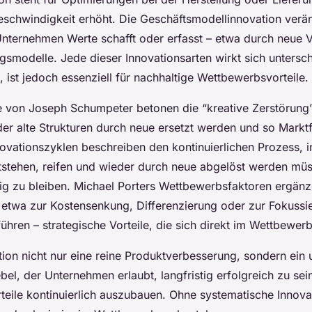
eschwindigkeit erhöht. Die Geschäftsmodellinnovation verän
Unternehmen Werte schafft oder erfasst – etwa durch neue 
smodelle. Jede dieser Innovationsarten wirkt sich untersch
 ist jedoch essenziell für nachhaltige Wettbewerbsvorteile.
e von Joseph Schumpeter betonen die “kreative Zerstörung
 der alte Strukturen durch neue ersetzt werden und so Markt
nnovationszyklen beschreiben den kontinuierlichen Prozess, 
tstehen, reifen und wieder durch neue abgelöst werden mü
g zu bleiben. Michael Porters Wettbewerbsfaktoren ergänze
 etwa zur Kostensenkung, Differenzierung oder zur Fokussi
ühren – strategische Vorteile, die sich direkt im Wettbewer
ation nicht nur eine reine Produktverbesserung, sondern ein
bel, der Unternehmen erlaubt, langfristig erfolgreich zu sei
eile kontinuierlich auszubauen. Ohne systematische Innov