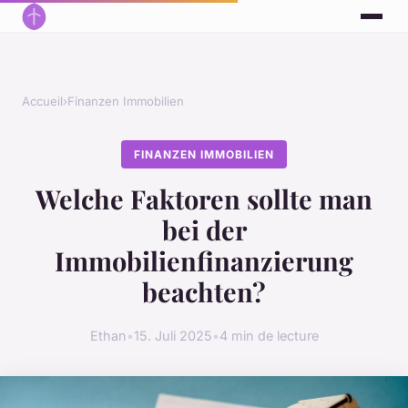
Accueil
›
Finanzen Immobilien
FINANZEN IMMOBILIEN
Welche Faktoren sollte man
bei der
Immobilienfinanzierung
beachten?
Ethan
•
15. Juli 2025
•
4 min de lecture