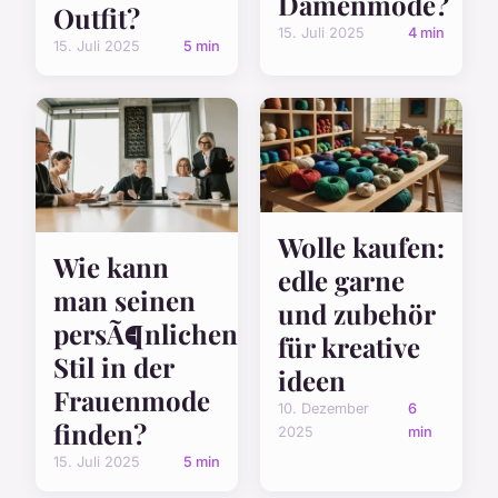
Damenmode?
Outfit?
15. Juli 2025
4 min
15. Juli 2025
5 min
Wolle kaufen:
Wie kann
edle garne
man seinen
und zubehör
persÃ¶nlichen
für kreative
Stil in der
ideen
Frauenmode
10. Dezember
6
finden?
2025
min
15. Juli 2025
5 min