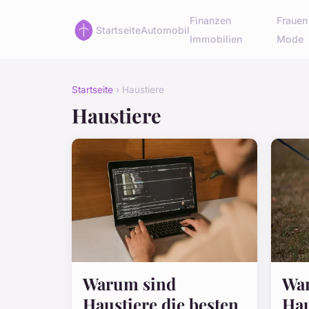
Finanzen
Frauen
Startseite
Automobil
Immobilien
Mode
Startseite
› Haustiere
Haustiere
Warum sind
Wa
Haustiere die besten
Hau