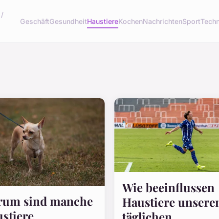
 /
Geschäft
Gesundheit
Haustiere
Kochen
Nachrichten
Sport
Techn
Wie beeinflussen
rum sind manche
Haustiere unsere
stiere
täglichen