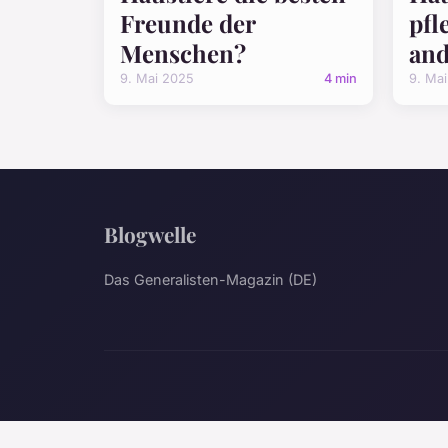
Freunde der
pfl
Menschen?
and
9. Mai 2025
4 min
9. Ma
Blogwelle
Das Generalisten-Magazin (DE)