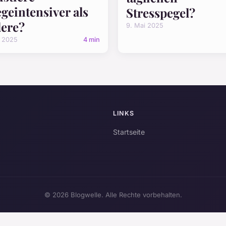
egeintensiver als
Stresspegel?
ere?
9. Mai 2025
i 2025
4 min
LINKS
Startseite
© 2026 Blogwelle. Alle Rechte vorbehalten.