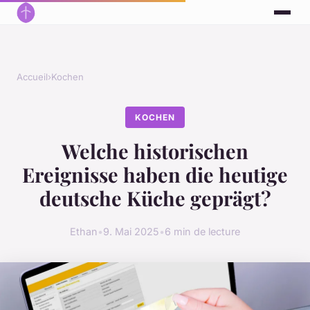
Accueil
›
Kochen
KOCHEN
Welche historischen
Ereignisse haben die heutige
deutsche Küche geprägt?
Ethan
•
9. Mai 2025
•
6 min de lecture