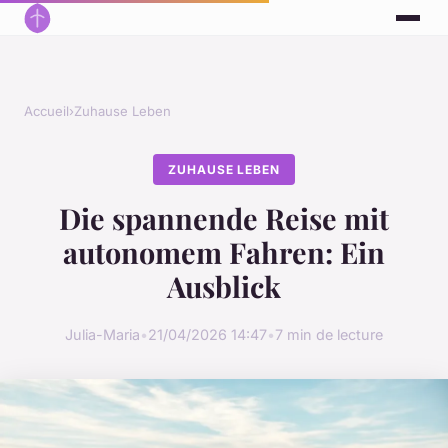
Accueil
›
Zuhause Leben
ZUHAUSE LEBEN
Die spannende Reise mit
autonomem Fahren: Ein
Ausblick
Julia-Maria
•
21/04/2026 14:47
•
7 min de lecture