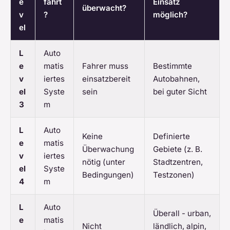
e
fährt
Einsatz
überwacht?
v
?
möglich?
el
L
Auto
e
matis
Fahrer muss
Bestimmte
v
iertes
einsatzbereit
Autobahnen,
el
Syste
sein
bei guter Sicht
3
m
L
Auto
Keine
Definierte
e
matis
Überwachung
Gebiete (z. B.
v
iertes
nötig (unter
Stadtzentren,
el
Syste
Bedingungen)
Testzonen)
4
m
L
Auto
Überall - urban,
e
matis
Nicht
ländlich, alpin,