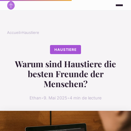
Accueil
›
Haustiere
HAUSTIERE
Warum sind Haustiere die
besten Freunde der
Menschen?
Ethan
•
9. Mai 2025
•
4 min de lecture