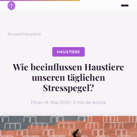
Accueil
›
Haustiere
HAUSTIERE
Wie beeinflussen Haustiere
unseren täglichen
Stresspegel?
Ethan
•
9. Mai 2025
•
3 min de lecture